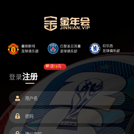
送
18
元
注册
登录