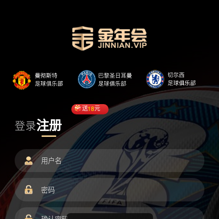
送
18
元
注册
登录